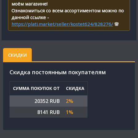
моём магазине!
Ознакомиться со всем ассортиментом можно по
данной ссылке -
https://plati.market/seller/kostet624/828276/
🌸
СКИДКИ
Cкидка постоянным покупателям
СУММА ПОКУПОК ОТ
СКИДКА
20352 RUB
2%
8141 RUB
1%