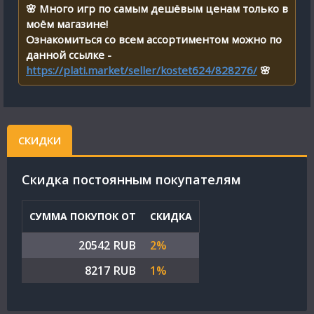
🌸 Много игр по самым дешёвым ценам только в
моём магазине!
Ознакомиться со всем ассортиментом можно по
данной ссылке -
https://plati.market/seller/kostet624/828276/
🌸
СКИДКИ
Cкидка постоянным покупателям
СУММА ПОКУПОК ОТ
СКИДКА
20542 RUB
2%
8217 RUB
1%