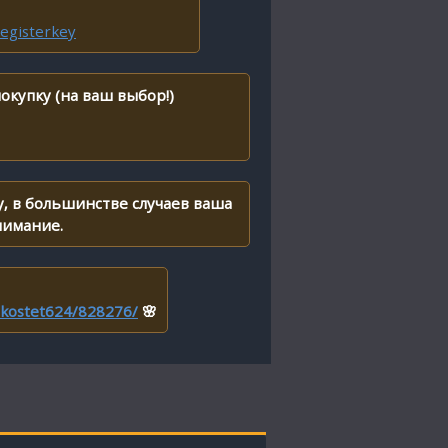
egisterkey
окупку (на ваш выбор!)
, в большинстве случаев ваша
нимание.
r/kostet624/828276/
🌸