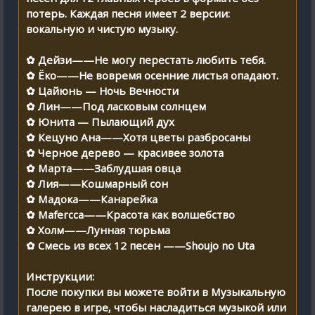
потерь. Каждая песня имеет 2 версии:
вокальную и чистую музыку.
✿ Дейзи——Не могу перестать любить тебя.
✿ Ёко——Не вовремя осенние листья опадают.
✿ Цайюнь — Ночь Вечности
✿ Лин——Под ласковым солнцем
✿ Юнита — Пылающий дух
✿ Кецуно Ана——Хотя цветы разбросаны
✿ Черное дерево — красивее золота
✿ Марта——Заблудшая овца
✿ Лия——Кошмарный сон
✿ Мадока——Канарейка
✿ Mafercca——Красота как волшебство
✿ Холм——Лунная тюрьма
✿ Смесь из всех 12 песен ——Shoujo no Uta
Инструкции:
После покупки вы можете войти в Музыкальную
галерею в игре, чтобы насладиться музыкой или