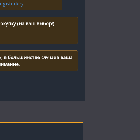
egisterkey
окупку (на ваш выбор!)
, в большинстве случаев ваша
нимание.