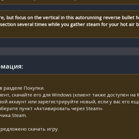
re, but focus on the vertical in this autorunning reverse bullet h
 section several times while you gather steam for your hot air
мация:
:
в разделе Покупки.
иент, скачайте его для Windows (клиент также доступен на M
свой аккаунт или зарегистрируйте новый, если у вас его ещ
ыберите пункт «Активировать через Steam».
чика Steam.
предложено скачать игру.