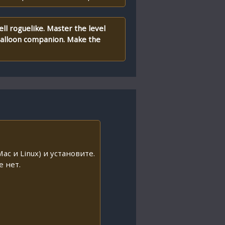
ell roguelike. Master the level
 balloon companion. Make the
ac и Linux) и установите.
е нет.