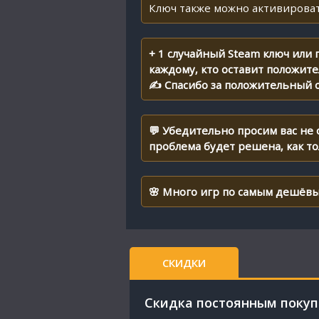
Ключ также можно активироват
+ 1 случайный Steam ключ или
каждому, кто оставит положит
✍ Спасибо за положительный о
💬 Убедительно просим вас не
проблема будет решена, как т
🌸 Много игр по самым дешёвы
СКИДКИ
Cкидка постоянным поку