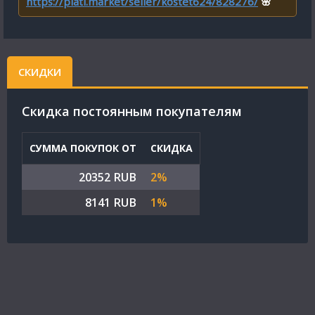
https://plati.market/seller/kostet624/828276/
🌸
СКИДКИ
Cкидка постоянным покупателям
СУММА ПОКУПОК ОТ
СКИДКА
20352 RUB
2%
8141 RUB
1%