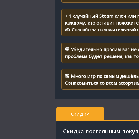
+ 1 случайный Steam ключ или
каждому, кто оставит положит
✍ Спасибо за положительный о
💬 Убедительно просим вас не
проблема будет решена, как т
🌸 Много игр по самым дешёвы
Ознакомиться со всем ассорти
СКИДКИ
Cкидка постоянным поку