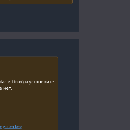
ac и Linux) и установите.
е нет.
egisterkey