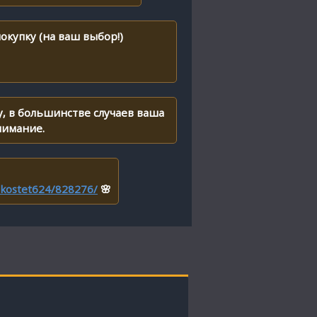
окупку (на ваш выбор!)
, в большинстве случаев ваша
нимание.
r/kostet624/828276/
🌸