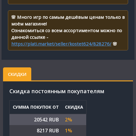
🌸 Много игр по самым дешёвым ценам только в
моём магазине!
Ознакомиться со всем ассортиментом можно по
данной ссылке -
https://plati.market/seller/kostet624/828276/
🌸
СКИДКИ
Cкидка постоянным покупателям
СУММА ПОКУПОК ОТ
СКИДКА
20542 RUB
2%
8217 RUB
1%