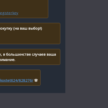
egisterkey
окупку (на ваш выбор!)
, в большинстве случаев ваша
нимание.
r/kostet624/828276/
🌸