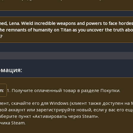
hed, Lena. Wield incredible weapons and powers to face horde
the remnants of humanity on Titan as you uncover the truth abo
h?
мация:
m:
1. Получите оплаченный товар в разделе Покупки.
иент, скачайте его для Windows (клиент также доступен на M
свой аккаунт или зарегистрируйте новый, если у вас его ещ
ыберите пункт «Активировать через Steam».
чика Steam.