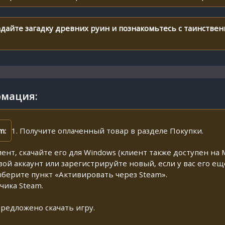
гадайте загадку древних руин и познакомьтесь с таинств
мация:
m:
1. Получите оплаченный товар в разделе Покупки.
иент, скачайте его для Windows (клиент также доступен на M
свой аккаунт или зарегистрируйте новый, если у вас его ещ
ыберите пункт «Активировать через Steam».
чика Steam.
предложено скачать игру.