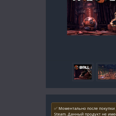
✅ Моментально после покупки 
Steam. Данный продукт не име