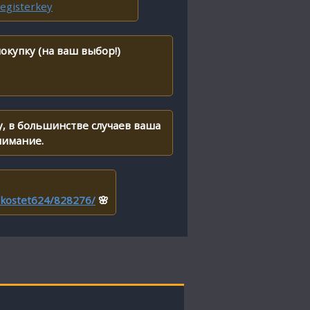
egisterkey
окупку (на ваш выбор!)
, в большинстве случаев ваша
нимание.
r/kostet624/828276/
🌸