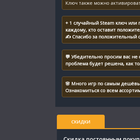
Ключ также можно активироват
+ 1 случайный Steam ключ или
каждому, кто оставит положит
✍ Спасибо за положительный о
💬 Убедительно просим вас не
проблема будет решена, как т
🌸 Много игр по самым дешёвы
Ознакомиться со всем ассорти
СКИДКИ
Cкидка постоянным поку