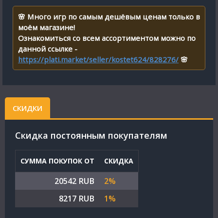
🌸 Много игр по самым дешёвым ценам только в
моём магазине!
Ознакомиться со всем ассортиментом можно по
данной ссылке -
https://plati.market/seller/kostet624/828276/
🌸
СКИДКИ
Cкидка постоянным покупателям
СУММА ПОКУПОК ОТ
СКИДКА
20542 RUB
2%
8217 RUB
1%