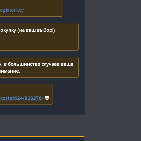
egisterkey
окупку (на ваш выбор!)
, в большинстве случаев ваша
нимание.
r/kostet624/828276/
🌸