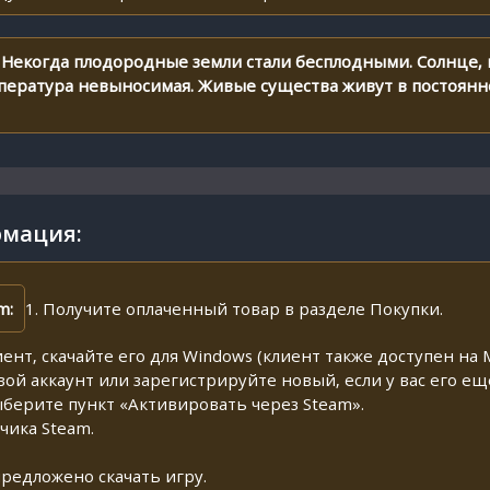
. Некогда плодородные земли стали бесплодными. Солнце,
емпература невыносимая. Живые существа живут в постоянн
мация:
m:
1. Получите оплаченный товар в разделе Покупки.
иент, скачайте его для Windows (клиент также доступен на M
свой аккаунт или зарегистрируйте новый, если у вас его ещ
ыберите пункт «Активировать через Steam».
чика Steam.
предложено скачать игру.