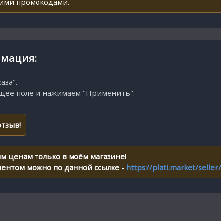
гими промокодами.
мация:
аза".
ющее поле и нажимаем "Применить".
тзыв!
м ценам только в моём магазине!
ментом можно по данной ссылке -
https://plati.market/selle