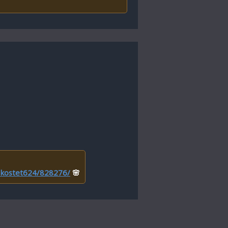
r/kostet624/828276/
🌸