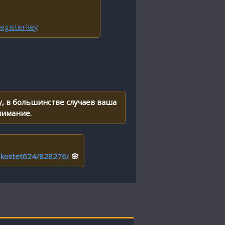
egisterkey
, в большинстве случаев ваша
нимание.
r/kostet624/828276/
🌸