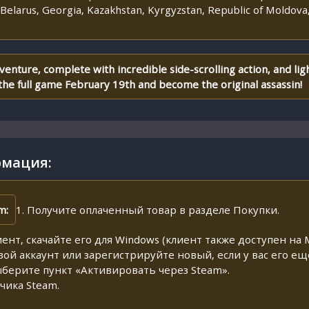
Belarus, Georgia, Kazakhstan, Kyrgyzstan, Republic of Moldova,
enture, complete with incredible side-scrolling action, and lig
he full game February 19th and become the original assassin!
мация:
m:
1. Получите оплаченный товар в разделе Покупки.
иент, скачайте его для Windows (клиент также доступен на M
свой аккаунт или зарегистрируйте новый, если у вас его ещ
ыберите пункт «Активировать через Steam».
чика Steam.