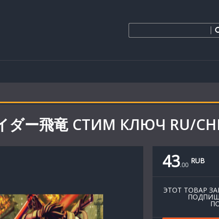
ライダー飛竜 СТИМ КЛЮЧ RU/СН
43
RUB
.
00
ЭТОТ ТОВАР ЗА
ПОДПИШ
ПО