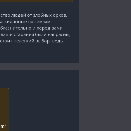
вство людей от злобных орков.
раскиданные по землям
соблазнительно и перед вами
е ваши старания были напрасны,
дстоит нелегкий выбор, ведь
am"