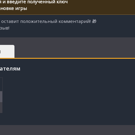
я и введите полученный ключ
ановке игры
о оставит положительный комментарий! 🎁
зыв!
Ы
пателям